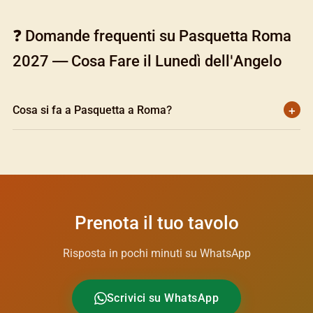
❓ Domande frequenti su Pasquetta Roma
2027 — Cosa Fare il Lunedì dell'Angelo
+
Cosa si fa a Pasquetta a Roma?
Gita al mare a Ostia o Fregene, picnic a Villa Borghese, o
serata in uno dei locali aperti sul litorale, come Blanco
Beach Club a Fregene o la Discoteca Sporting a Ostia.
Prenota il tuo tavolo
Risposta in pochi minuti su WhatsApp
Scrivici su WhatsApp