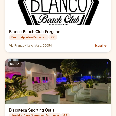
Blanco Beach Club Fregene
Pranzo Aperitivo Discoteca
€€
Via Francavilla Al Mare, 00054
Scopri →
OSTIA
Discoteca Sporting Ostia
Aperitico Cena Spettacolo Discoteca
€€