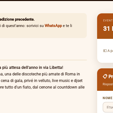
'edizione precedente.
EVEN
 di quest'anno: scrivici su
WhatsApp
e te li
31 
💶 A p
più attesa dell'anno in via Libetta!
oma, una delle discoteche più amate di Roma in
📋 P
ena di gala, privé in velluto, live music e djset
Rispost
e tutto d'un fiato, dal cenone al countdown alle
NOM