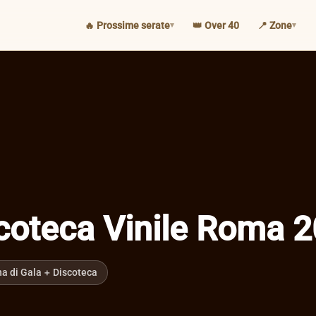
🔥 Prossime serate
👑 Over 40
📍 Zone
oteca Vinile Roma 
na di Gala + Discoteca