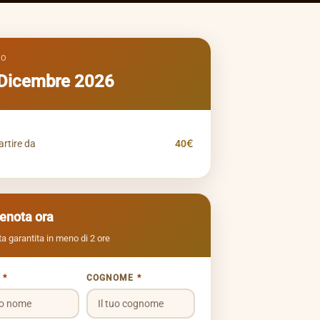
TO
Dicembre 2026
artire da
40€
renota ora
a garantita in meno di 2 ore
E
*
COGNOME
*