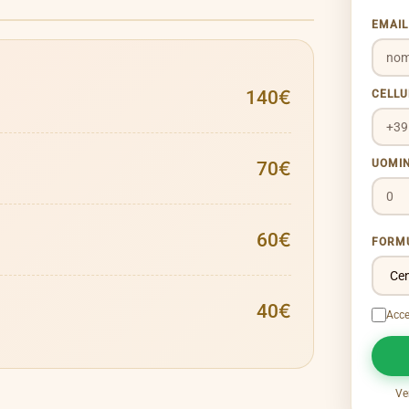
EMAI
140€
CELL
UOMI
70€
60€
FORM
40€
Acce
Ve