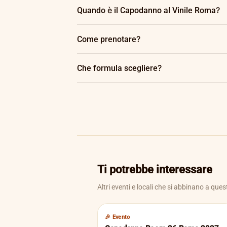
Quando è il Capodanno al Vinile Roma?
Il 31 dicembre 2026, dalle 20:00 fino a no
Come prenotare?
Contattaci su WhatsApp al 351 451 3415 
Che formula scegliere?
Cenone per vivere tutta la serata, privé pe
Ti potrebbe interessare
Altri eventi e locali che si abbinano a ques
🎉 Evento