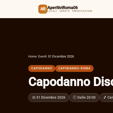
AperitiviRoma06
AR
LOCALI · SERATE · PRENOTAZIONI
Home
›
Eventi
›
31 Dicembre 2026
CAPODANNO
CAPODANNO-ROMA
Capodanno Disc
📅 31 Dicembre 2026
🕗 Dalle 20:00
🎵 Ce