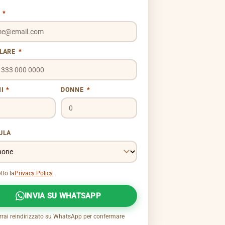
L
*
ULARE
*
NI
*
DONNE
*
ULA
tto la
Privacy Policy
INVIA SU WHATSAPP
rrai reindirizzato su WhatsApp per confermare