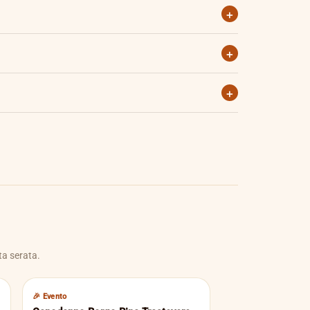
+
tte fonda.
+
con nome, numero persone e formula scelta.
+
r chi vuole solo discoteca con tavolo riservato.
ta serata.
🎉 Evento